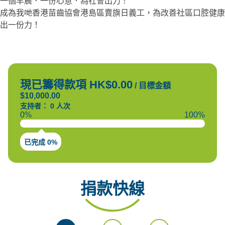
一個早晨．一份心意．為社會出力！
成為我哋香港苗齒協會港島區賣旗日義工，為改善社區口腔健康
出一份力！
現已籌得款項 HK$0.00
/
目標金額
$10,000.00
支持者： 0 人次
0%
100%
已完成 0%
捐款快線