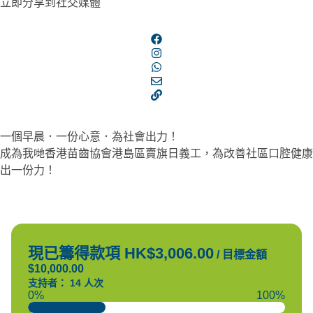
立即分享到社交媒體
一個早晨．一份心意．為社會出力！
成為我哋香港苗齒協會港島區賣旗日義工，為改善社區口腔健康
出一份力！
現已籌得款項 HK$3,006.00
/
目標金額
$10,000.00
支持者： 14 人次
0%
100%