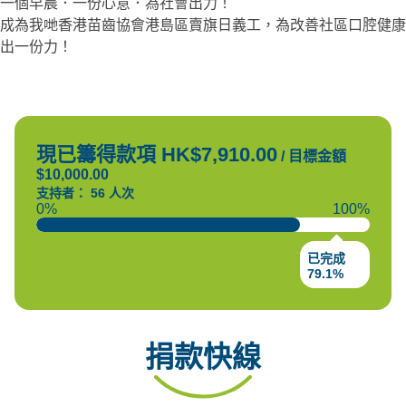
一個早晨．一份心意．為社會出力！
成為我哋香港苗齒協會港島區賣旗日義工，為改善社區口腔健康
出一份力！
現已籌得款項 HK$7,910.00
/
目標金額
$10,000.00
支持者： 56 人次
0%
100%
已完成
79.1%
捐款快線