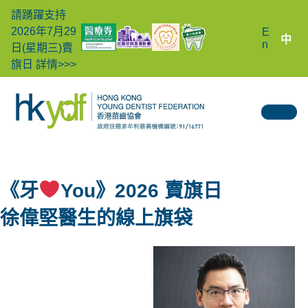
請踴躍支持
2026年7月29
E
中
n
日(星期三)賣
旗日
詳情>>>
《牙
You》2026 賣旗日
徐偉堅醫生
的線上旗袋