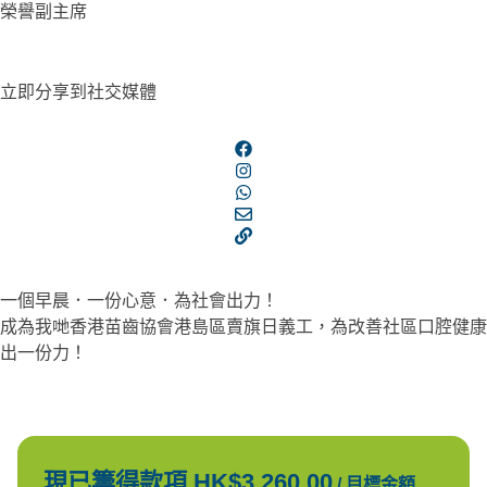
榮譽副主席
立即分享到社交媒體
一個早晨．一份心意．為社會出力！
成為我哋香港苗齒協會港島區賣旗日義工，為改善社區口腔健康
出一份力！
現已籌得款項 HK$3,260.00
/
目標金額