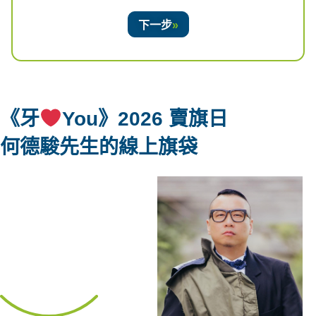
下一步
《牙
You》2026 賣旗日
何德駿先生
的線上旗袋