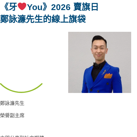
《牙
You》2026 賣旗日
鄭詠濂先生
的線上旗袋
鄭詠濂先生
榮譽副主席