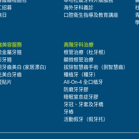
善護齒禮品包
本地社區牙科外展服務
工招募
海外牙科義診
旗日
口腔衛生指導及教育講座
齒美容服務
高階牙科治療
統金屬牙箍
根管治療（杜牙根）
形牙箍
顯微根管治療
用牙齒美白 (家居漂白)
拔除智慧齒手術（剝智慧齒）
光美白牙齒
種植牙（種牙）
瓷貼片
All-On-4 全口植牙
防磨牙牙膠
睡眠窒息症牙膠
牙冠、牙套及牙橋
牙樁
活動假牙（假牙托）