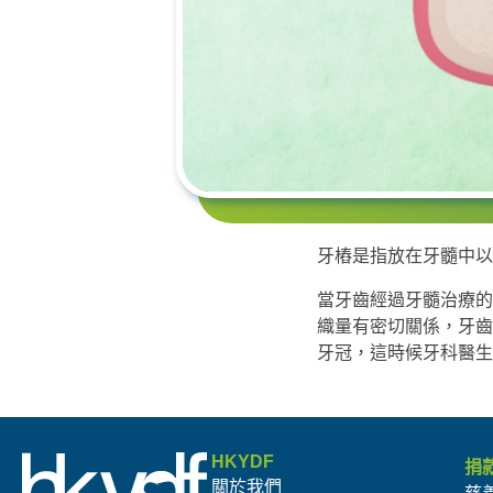
牙樁是指放在牙髓中以
當牙齒經過牙髓治療的
織量有密切關係，牙齒
牙冠，這時候牙科醫生
HKYDF
捐
關於我們