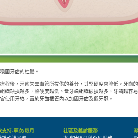
穩固牙齒的柱體。
療程後，牙齒失去血管所提供的養分，其堅硬度會降低。牙齒的
組織缺損越多，堅硬度越低。當牙齒組織破損越多，牙齒越容易
會使用牙樁，置於牙齒根管內以加固牙齒及假牙冠。
款支持-單次/每月
社區及義診服務