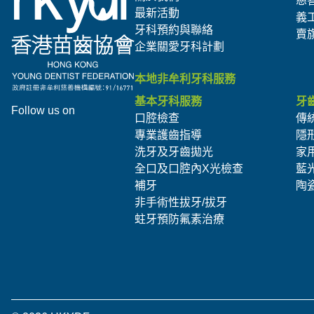
慈
最新活動
義
牙科預約與聯絡
賣
企業關愛牙科計劃
本地非牟利牙科服務
基本牙科服務
牙
Follow us on
口腔檢查
傳
專業護齒指導
隱
洗牙及牙齒拋光
家
全口及口腔內X光檢查
藍
補牙
陶
非手術性拔牙/拔牙
蛀牙預防氟素治療