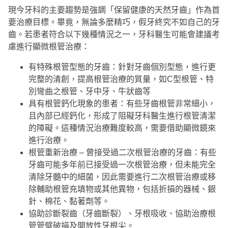
現今牙科的主要趨勢是強調「保留健康的天然牙齒」作為首
要治療目標。畢竟，無論多麼精巧，假牙終究不如自己的牙
齒。若患者符合以下幾種情況之一，牙科醫生可能會建議考
慮進行顯微根管治療：
有特殊根管型態的牙齒：針對牙齒個別型態，進行更
完整的清創，提高根管治療的質量，如C型根管、特
別彎曲之根管、牙中牙、牛狀齒等
具有根管鈣化現象的患者：有些牙齒根管非常細小，
且內部已經鈣化，形成了阻礙牙科醫生進行根管清潔
的障礙。這種情況治療難度較高，需要借助顯微鏡來
進行治療。
根管重新治療 – 曾接受過二次根管治療的牙齒：有些
牙齒可能多年前已接受過一次根管治療，但未能完全
清除牙髓中的細菌，因此需要進行二次根管治療或移
除輔助根管充填物或其他異物，包括折損的器械、銀
針、棉花、黏著劑等。
協助診斷裂齒（牙齒斷裂）、牙根吸收、協助治療根
管管璧破損及開放性牙根尖。