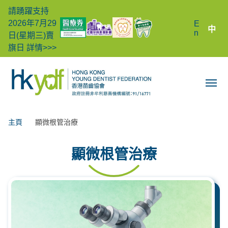
請踴躍支持
2026年7月29
E
中
n
日(星期三)賣
旗日
詳情>>>
主頁
顯微根管治療
顯微根管治療