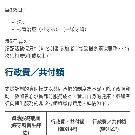
每365日：
洗牙
根管治療（杜牙根）（一顆牙齒）
每5年或以上：
鑲配活動假牙*（每名計劃參加者可接受最多兩次服務^，每
次須相隔5年或以上）
行政費／共付額
支援計劃的資助模式以共同承擔的制度為基礎，除了政府資
助，參加者亦承擔部分服務成本，管理自身的健康。參加者
須向提供服務的非政府組織繳付費用，詳情如下：
資助服務範圍
行政費／共付額
行政費／共付額
(
經牙科醫生評
(
類別甲
*)
(
類別乙
*)
估
)