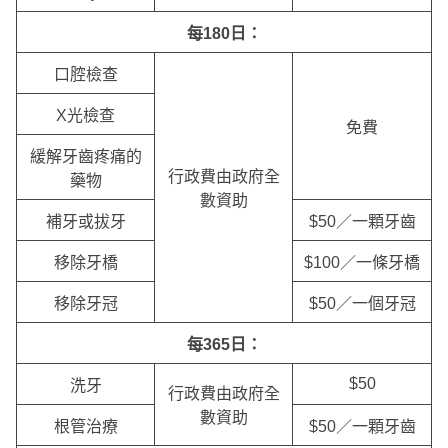
每180
日：
口腔檢查
X光檢查
免費
緩解牙齒疼痛的
行政費由政府全
藥物
數資助
補牙或拔牙
$50／一顆牙齒
移除牙橋
$100／一條牙橋
移除牙冠
$50／一個牙冠
每365
日：
$50
洗牙
行政費由政府全
數資助
根管治療
$50／一顆牙齒