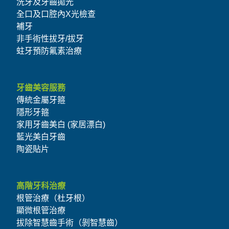
洗牙及牙齒拋光
全口及口腔內X光檢查
補牙
非手術性拔牙/拔牙
蛀牙預防氟素治療
牙齒美容服務
傳統金屬牙箍
隱形牙箍
家用牙齒美白 (家居漂白)
藍光美白牙齒
陶瓷貼片
高階牙科治療
根管治療（杜牙根）
顯微根管治療
拔除智慧齒手術（剝智慧齒）