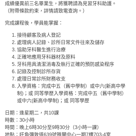
成績優異前三名畢業生，將獲聘請為見習牙科助護。
（附帶條款約束，詳情請致電查詢。）
完成課程後，學員能掌握：
接待顧客及病人登記
處理病人記錄、診所日常文件往來及儲存
協助牙科醫生進行治療
正確地應用牙科器材及原料
牙科用具清潔消毒及執行正確的預防感染程序
記錄及控制診所存貨
處理日常診所財務收支
入學資格：完成中五（舊中學制）或中六(新高中學
制)；或 同等學歷入學資格：完成中五（舊中學制）
或中六(新高中學制)；或 同等學歷
日期：逢星期二，共10課
時數：30小時
時間：晚上6時30分至9時30分（3小時一課）
地點：旺角彌敦道639號雅蘭中心一期7樓703-4室