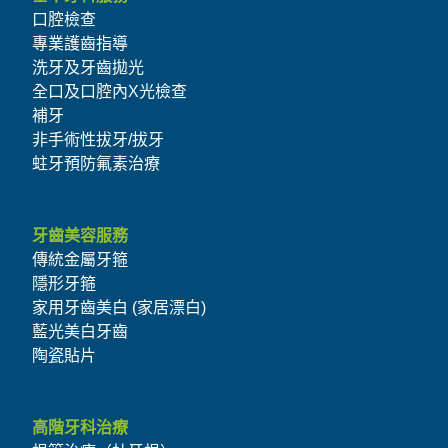
口腔檢查
專業護齒指導
洗牙及牙齒拋光
全口及口腔內X光檢查
補牙
非手術性拔牙/拔牙
蛀牙預防氟素治療
牙齒美容服務
傳統金屬牙箍
隱形牙箍
家用牙齒美白 (家居漂白)
藍光美白牙齒
陶瓷貼片
高階牙科治療