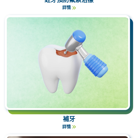
蛀牙預防氟素治療
詳情
補牙
詳情