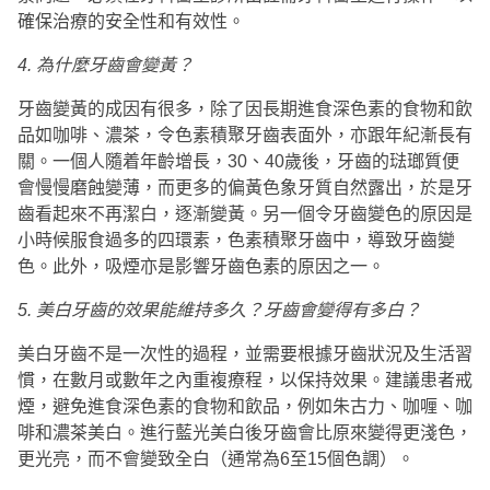
確保治療的安全性和有效性。
4.
為什麼牙齒會變黃？
牙齒變黃的成因有很多，除了因長期進食深色素的食物和飲
品如咖啡、濃茶，令色素積聚牙齒表面外，亦跟年紀漸長有
關。一個人隨着年齡增長，30、40歲後，牙齒的琺瑯質便
會慢慢磨蝕變薄，而更多的偏黃色象牙質自然露出，於是牙
齒看起來不再潔白，逐漸變黃。另一個令牙齒變色的原因是
小時候服食過多的四環素，色素積聚牙齒中，導致牙齒變
色。此外，吸煙亦是影響牙齒色素的原因之一。
5.
美白牙齒的效果能維持多久？牙齒會變得有多白？
美白牙齒不是一次性的過程，並需要根據牙齒狀況及生活習
慣，在數月或數年之內重複療程，以保持效果。建議患者戒
煙，避免進食深色素的食物和飲品，例如朱古力、咖喱、咖
啡和濃茶美白。進行藍光美白後牙齒會比原來變得更淺色，
更光亮，而不會變致全白（通常為6至15個色調）。