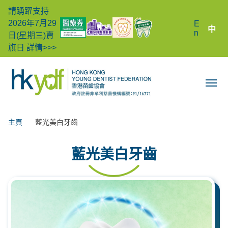
請踴躍支持
2026年7月29
E
中
n
日(星期三)賣
旗日
詳情>>>
主頁
藍光美白牙齒
藍光美白牙齒