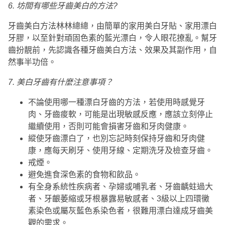
6.
坊間有哪些牙齒美白的方法
?
牙齒美白方法林林總總，由簡單的家用美白牙貼、家用漂白
牙膠，以至針對頑固色素的藍光漂白，令人眼花撩亂。幫牙
齒扮靚前，先認識各種牙齒美白方法、效果及其副作用，自
然事半功倍。
7.
美白牙齒有什麼注意事項？
不論使用哪一種漂白牙齒的方法，若使用時感覺牙
肉、牙齒痠軟，可能是出現敏感反應，應該立刻停止
繼續使用，否則可能會損害牙齒和牙肉健康。
縱使牙齒漂白了，也別忘記時刻保持牙齒和牙肉健
康，應每天刷牙、使用牙線、定期洗牙及檢查牙齒。
戒煙。
避免進食深色素的食物和飲品。
有全身系統性疾病者、孕婦或哺乳者、牙齒齲蛀過大
者、牙齦萎縮或牙根暴露易敏感者、3級以上四環黴
素染色或屬灰藍色系染色者，很難用漂白達成牙齒美
觀的需求。