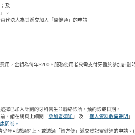
證；及
通」。
士由代決人為其遞交加入「醫健通」的申請
費用，金額為每年$200。服務使用者只需支付牙醫於參加計劃
站，選擇已加入計劃的牙科醫生並聯絡診所，預約診症日期。
服務前，請在網頁上細閱「
參加者須知
」 及 「
個人資料收集聲明
」
康問卷。
.
青少年可透過網上、或透過「智方便」遞交登記醫健通的申請。(