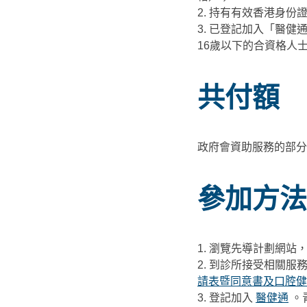
2. 持有有效香港身份
3. 已登記加入「醫健
16歲以下的合資格人
共付額
政府會資助服務的部分
參加方法
1. 瀏覽先導計劃網
2. 到診所接受相關
請表暨同意書及口腔健
3. 登記加入
醫健通
。