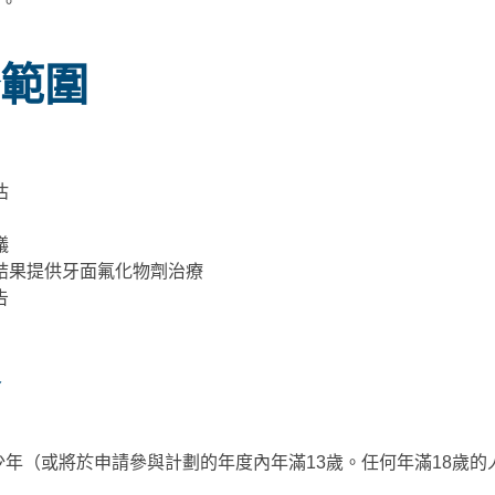
。
範圍
估
議
結果提供牙面氟化物劑治療
告
的青少年（或將於申請參與計劃的年度內年滿13歲。任何年滿18歲