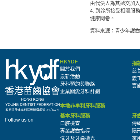
由代決人為其遞交加入
4. 到診所接受相關
健康問卷。
資料來源：青少年護齒共同
HKYDF
捐
關於我們
慈
最新活動
義
牙科預約與聯絡
賣
企業關愛牙科計劃
本地非牟利牙科服務
基本牙科服務
牙
Follow us on
口腔檢查
傳
專業護齒指導
隱
洗牙及牙齒拋光
家