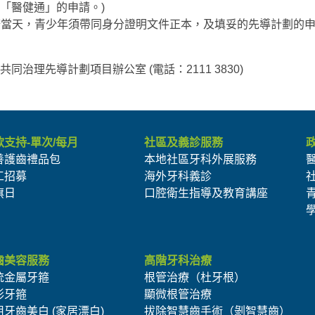
「醫健通」的申請。)
服務當天，青少年須帶同身分證明文件正本，及填妥的先導計劃的
治理先導計劃項目辦公室 (電話：2111 3830)
款支持-單次/每月
社區及義診服務
善護齒禮品包
本地社區牙科外展服務
工招募
海外牙科義診
旗日
口腔衛生指導及教育講座
齒美容服務
高階牙科治療
統金屬牙箍
根管治療（杜牙根）
形牙箍
顯微根管治療
用牙齒美白 (家居漂白)
拔除智慧齒手術（剝智慧齒）