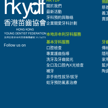
HKYDF
捐
關於我們
慈
最新活動
義
牙科預約與聯絡
賣
企業關愛牙科計劃
本地非牟利牙科服務
基本牙科服務
牙
Follow us on
口腔檢查
傳
專業護齒指導
隱
洗牙及牙齒拋光
家
全口及口腔內X光檢查
藍
補牙
陶
非手術性拔牙/拔牙
蛀牙預防氟素治療