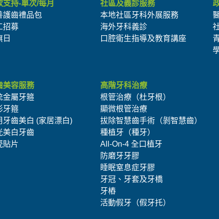
款支持-單次/每月
社區及義診服務
善護齒禮品包
本地社區牙科外展服務
工招募
海外牙科義診
旗日
口腔衛生指導及教育講座
齒美容服務
高階牙科治療
統金屬牙箍
根管治療（杜牙根）
形牙箍
顯微根管治療
用牙齒美白 (家居漂白)
拔除智慧齒手術（剝智慧齒）
光美白牙齒
種植牙（種牙）
瓷貼片
All-On-4 全口植牙
防磨牙牙膠
睡眠窒息症牙膠
牙冠、牙套及牙橋
牙樁
活動假牙（假牙托）