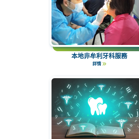
本地非牟利牙科服務
詳情