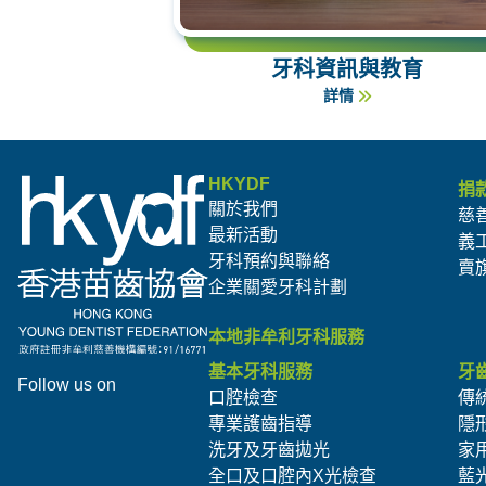
牙科資訊與教育
詳情
HKYDF
捐
關於我們
慈
最新活動
義
牙科預約與聯絡
賣
企業關愛牙科計劃
本地非牟利牙科服務
基本牙科服務
牙
Follow us on
口腔檢查
傳
專業護齒指導
隱
洗牙及牙齒拋光
家
全口及口腔內X光檢查
藍