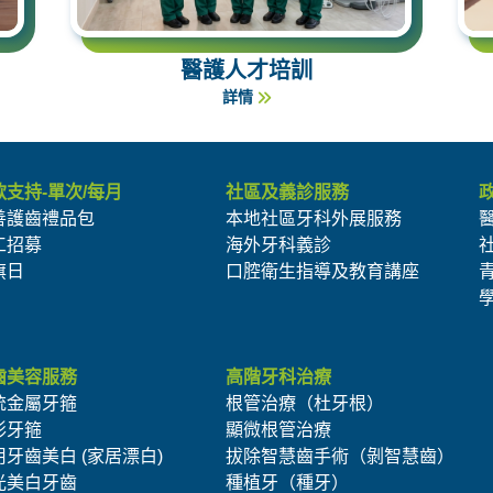
醫護人才培訓
詳情
款支持-單次/每月
社區及義診服務
善護齒禮品包
本地社區牙科外展服務
工招募
海外牙科義診
旗日
口腔衛生指導及教育講座
齒美容服務
高階牙科治療
統金屬牙箍
根管治療（杜牙根）
形牙箍
顯微根管治療
用牙齒美白 (家居漂白)
拔除智慧齒手術（剝智慧齒）
光美白牙齒
種植牙（種牙）