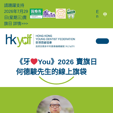
請踴躍支持
2026年7月29
E
中
n
日(星期三)賣
旗日
詳情>>>
《牙
You》2026 賣旗日
何德駿先生
的線上旗袋