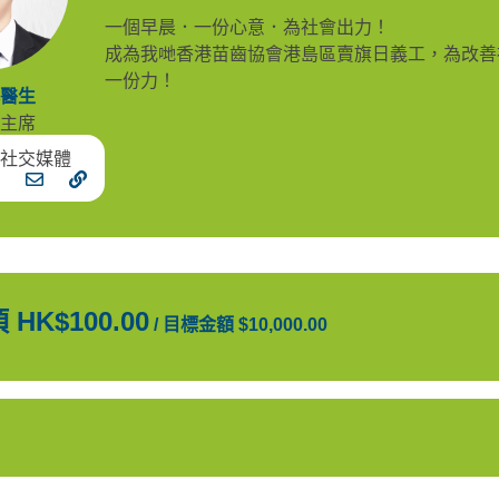
一個早晨．一份心意．為社會出力！
成為我哋香港苗齒協會港島區賣旗日義工，為改善
一份力！
醫生
主席
社交媒體
K$100.00
/
目標金額 $10,000.00