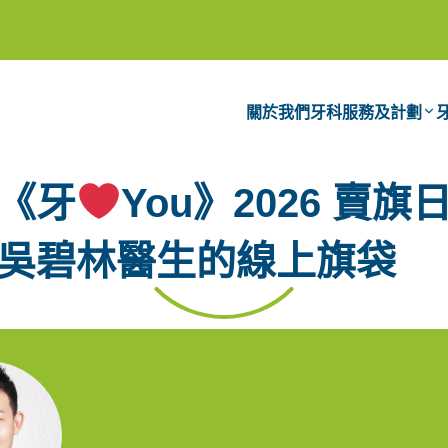
關於我們
牙科服務及計劃
《牙
You》2026 賣旗
吳碧林醫生
的線上旗袋