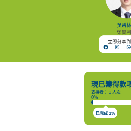
吳碧林
榮譽副
立即分享到
現已籌得款項 H
支持者： 1 人次
0%
已完成 1%