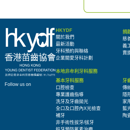
HKYDF
捐
關於我們
慈
最新活動
義
牙科預約與聯絡
賣
企業關愛牙科計劃
本地非牟利牙科服務
基本牙科服務
牙
Follow us on
口腔檢查
傳
專業護齒指導
隱
洗牙及牙齒拋光
家
全口及口腔內X光檢查
藍
補牙
陶
非手術性拔牙/拔牙
蛀牙預防氟素治療