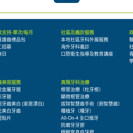
款支持-單次/每月
社區及義診服務
善護齒禮品包
本地社區牙科外展服務
工招募
海外牙科義診
旗日
口腔衛生指導及教育講座
齒美容服務
高階牙科治療
統金屬牙箍
根管治療（杜牙根）
形牙箍
顯微根管治療
用牙齒美白 (家居漂白)
拔除智慧齒手術（剝智慧齒）
光美白牙齒
種植牙（種牙）
瓷貼片
All-On-4 全口植牙
防磨牙牙膠
睡眠窒息症牙膠