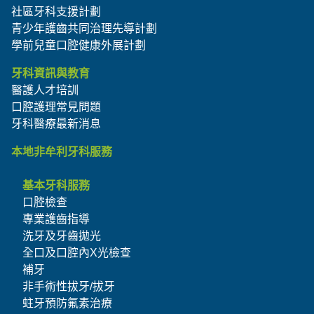
社區牙科支援計劃
青少年護齒共同治理先導計劃
學前兒童口腔健康外展計劃
牙科資訊與教育
醫護人才培訓
口腔護理常見問題
牙科醫療最新消息
本地非牟利牙科服務
基本牙科服務
口腔檢查
專業護齒指導
洗牙及牙齒拋光
全口及口腔內X光檢查
補牙
非手術性拔牙/拔牙
蛀牙預防氟素治療