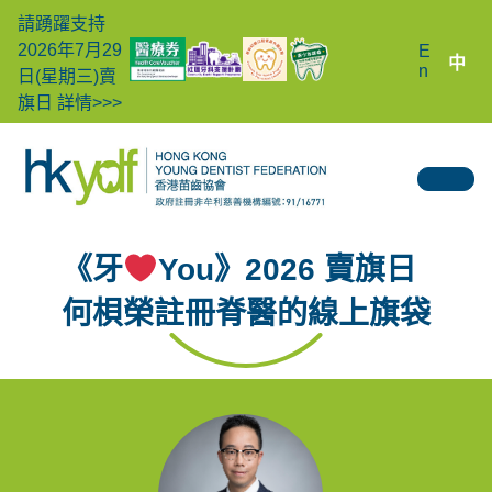
請踴躍支持
2026年7月29
E
中
n
日(星期三)賣
旗日
詳情>>>
《牙
You》2026 賣旗日
何梖榮註冊脊醫的線上旗袋