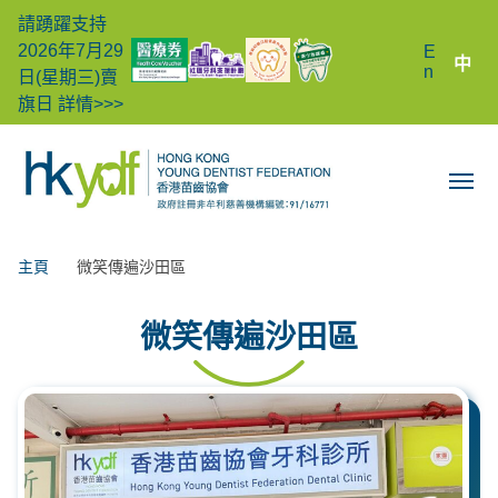
請踴躍支持
2026年7月29
E
中
n
日(星期三)賣
旗日
詳情>>>
主頁
微笑傳遍沙田區
微笑傳遍沙田區