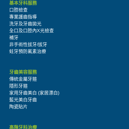
基本牙科服務
口腔檢查
專業護齒指導
洗牙及牙齒拋光
全口及口腔內X光檢查
補牙
非手術性拔牙/拔牙
蛀牙預防氟素治療
牙齒美容服務
傳統金屬牙箍
隱形牙箍
家用牙齒美白 (家居漂白)
藍光美白牙齒
陶瓷貼片
高階牙科治療