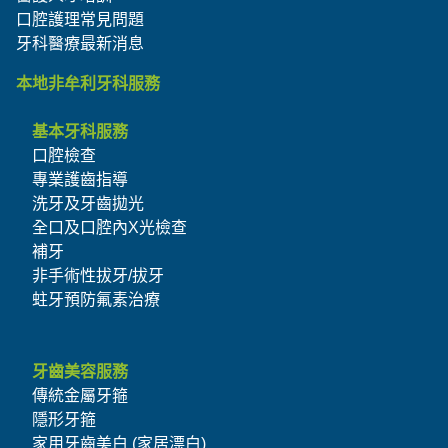
口腔護理常見問題
牙科醫療最新消息
本地非牟利牙科服務
基本牙科服務
口腔檢查
專業護齒指導
洗牙及牙齒拋光
全口及口腔內X光檢查
補牙
非手術性拔牙/拔牙
蛀牙預防氟素治療
牙齒美容服務
傳統金屬牙箍
隱形牙箍
家用牙齒美白 (家居漂白)