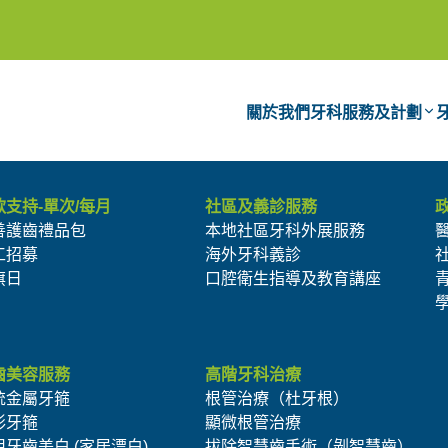
關於我們
牙科服務及計劃
款支持-單次/每月
社區及義診服務
善護齒禮品包
本地社區牙科外展服務
工招募
海外牙科義診
旗日
口腔衛生指導及教育講座
齒美容服務
高階牙科治療
統金屬牙箍
根管治療（杜牙根）
形牙箍
顯微根管治療
用牙齒美白 (家居漂白)
拔除智慧齒手術（剝智慧齒）