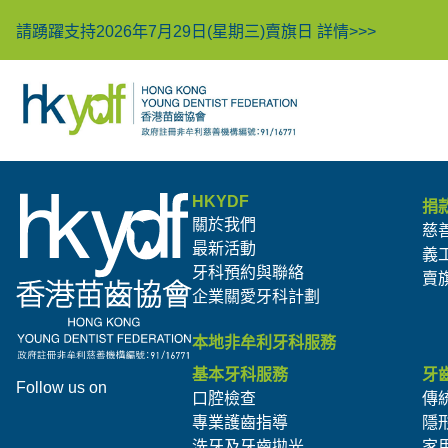
請踴躍支持2026年7月29日(星期三)賣旗日
詳情>>>
HKYDF
捐
關於我們
慈
最新活動
義
牙科預約與聯絡
賣
企業關愛牙科計劃
本地非牟利牙科服務
基本牙科服務
牙
Follow us on
口腔檢查
傳
專業護齒指導
隱
洗牙及牙齒拋光
家