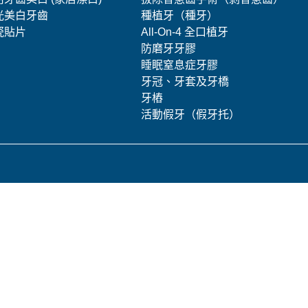
光美白牙齒
種植牙（種牙）
瓷貼片
All-On-4 全口植牙
防磨牙牙膠
睡眠窒息症牙膠
牙冠、牙套及牙橋
牙樁
活動假牙（假牙托）