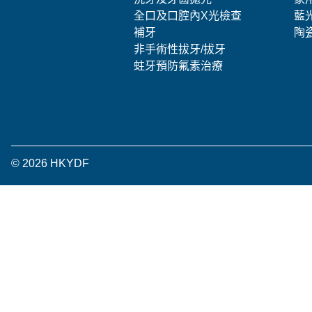
全口及口腔內X光檢查
藍
補牙
陶
非手術性拔牙/拔牙
蛀牙預防氟素治療
© 2026 HKYDF